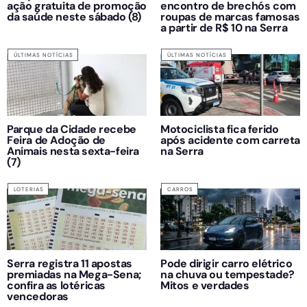
ação gratuita de promoção
encontro de brechós com
da saúde neste sábado (8)
roupas de marcas famosas
a partir de R$ 10 na Serra
ÚLTIMAS NOTÍCIAS
ÚLTIMAS NOTÍCIAS
Parque da Cidade recebe
Motociclista fica ferido
Feira de Adoção de
após acidente com carreta
Animais nesta sexta-feira
na Serra
(7)
LOTERIAS
CARROS
Serra registra 11 apostas
Pode dirigir carro elétrico
premiadas na Mega-Sena;
na chuva ou tempestade?
confira as lotéricas
Mitos e verdades
vencedoras