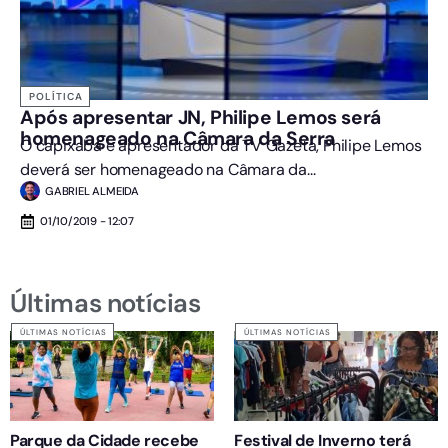
POLÍTICA
Após apresentar JN, Philipe Lemos será
homenageado na Câmara da Serra
O capixaba e apresentador da TV Gazeta, Philipe Lemos
deverá ser homenageado na Câmara da...
GABRIEL ALMEIDA
01/10/2019 - 12:07
Últimas notícias
ÚLTIMAS NOTÍCIAS
ÚLTIMAS NOTÍCIAS
Parque da Cidade recebe
Festival de Inverno terá