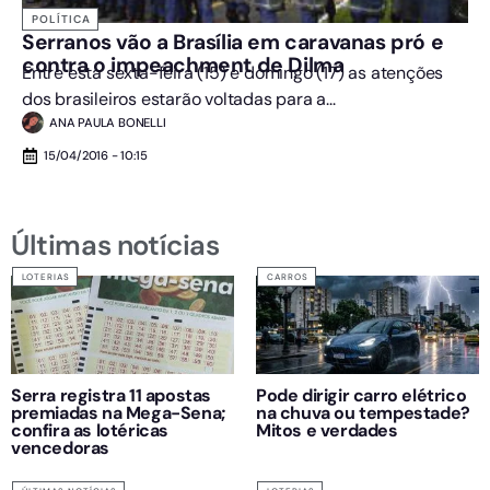
POLÍTICA
Serranos vão a Brasília em caravanas pró e
contra o impeachment de Dilma
Entre esta sexta-feira (15) e domingo (17) as atenções
dos brasileiros estarão voltadas para a...
ANA PAULA BONELLI
15/04/2016 - 10:15
Últimas notícias
LOTERIAS
CARROS
Serra registra 11 apostas
Pode dirigir carro elétrico
premiadas na Mega-Sena;
na chuva ou tempestade?
confira as lotéricas
Mitos e verdades
vencedoras