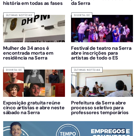
história em todas as fases
da Serra
ÚLTIMAS NOTÍCIAS
DIVIRTA-SE
Mulher de 34 anos é
Festival de teatro na Serra
encontrada morta em
abre inscrições para
residência na Serra
artistas de todo o ES
DIVIRTA-SE
ÚLTIMAS NOTÍCIAS
Exposição gratuita reúne
Prefeitura da Serra abre
cinco artistas e abre neste
processo seletivo para
sábado na Serra
professores temporários