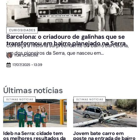
CURIOSIDADES
Barcelona: o criadouro de galinhas que se
transformou em bairro planejado na Serra
Conheça a história surpreendente do bairro Barcelona,
um dos pioneiros da Serra, que nasceu em...
YURI SCARDINI
17/07/2025 - 13:39
Últimas notícias
ÚLTIMAS NOTÍCIAS
ÚLTIMAS NOTÍCIAS
Ideb na Serra: cidade tem
Jovem bate carro em
os melhores resultados da
poste na entrada de bairro