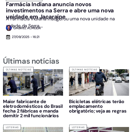
Farmácia Indiana anuncia novos
investimentos na Serra e abre uma nova
unidade em Jacaraípe
A Farmácia Indiana inaugurou uma nova unidade na
cidade da Serra....
GABRIEL ALMEIDA
27/09/2025 - 16:21
Últimas notícias
ÚLTIMAS NOTÍCIAS
ÚLTIMAS NOTÍCIAS
Maior fabricante de
Bicicletas elétricas terão
eletrodomésticos do Brasil
emplacamento
fecha 2 fábricas e manda
obrigatório; veja as regras
demitir 2 mil funcionários
LOTERIAS
LOTERIAS