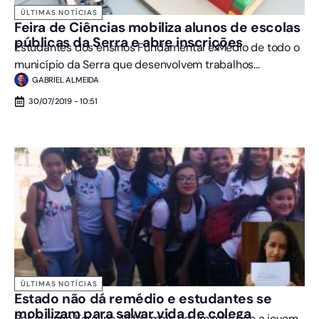
ÚLTIMAS NOTÍCIAS
Feira de Ciências mobiliza alunos de escolas
públicas da Serra e abre inscrições
Estudantes dos ensinos Fundamental e Médio de todo o
município da Serra que desenvolvem trabalhos...
GABRIEL ALMEIDA
30/07/2019 - 10:51
ÚLTIMAS NOTÍCIAS
Estado não dá remédio e estudantes se
mobilizam para salvar vida de colega
Por Ayanne Karoline Já faz mais de um mês que a jovem