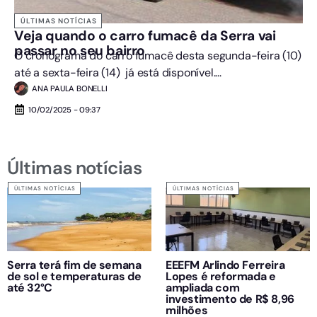
ÚLTIMAS NOTÍCIAS
Veja quando o carro fumacê da Serra vai
passar no seu bairro
O cronograma do carro fumacê desta segunda-feira (10)
até a sexta-feira (14) já está disponível....
ANA PAULA BONELLI
10/02/2025 - 09:37
Últimas notícias
ÚLTIMAS NOTÍCIAS
ÚLTIMAS NOTÍCIAS
Serra terá fim de semana
EEEFM Arlindo Ferreira
de sol e temperaturas de
Lopes é reformada e
até 32°C
ampliada com
investimento de R$ 8,96
milhões