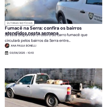
ÚLTIMAS NOTÍCIAS
Fumacê na Serra: confira os bairros
atendidos nesta semana
Já está disponível o roteiro do carro fumacê que
circulará pelos bairros da Serra entre...
ANA PAULA BONELLI
03/06/2025 - 10:10