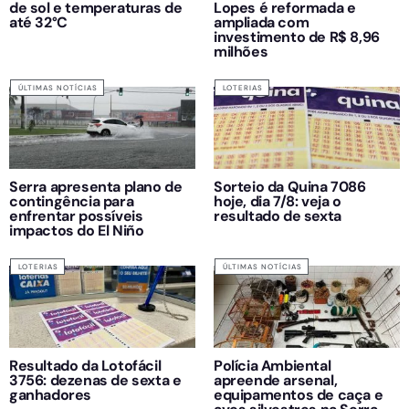
de sol e temperaturas de
Lopes é reformada e
até 32°C
ampliada com
investimento de R$ 8,96
milhões
ÚLTIMAS NOTÍCIAS
LOTERIAS
Serra apresenta plano de
Sorteio da Quina 7086
contingência para
hoje, dia 7/8: veja o
enfrentar possíveis
resultado de sexta
impactos do El Niño
LOTERIAS
ÚLTIMAS NOTÍCIAS
Resultado da Lotofácil
Polícia Ambiental
3756: dezenas de sexta e
apreende arsenal,
ganhadores
equipamentos de caça e