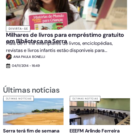
DIVIRTA-SE
Milhares de livros para empréstimo gratuito
em Biblioteca na Serra
Mais de 17 mil exemplares de livros, enciclopédias,
revistas e livros infantis estão disponíveis para...
ANA PAULA BONELLI
04/11/2014 - 16:49
Últimas notícias
ÚLTIMAS NOTÍCIAS
ÚLTIMAS NOTÍCIAS
Serra terá fim de semana
EEEFM Arlindo Ferreira