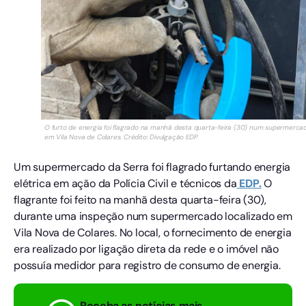
O furto de energia foi flagrado na manhã desta quarta-feira (30) num supermerca
em Vila Nova de Colares. Crédito: Divulgação EDP
Um supermercado da Serra foi flagrado furtando energia
elétrica em ação da Polícia Civil e técnicos da
EDP.
O
flagrante foi feito na manhã desta quarta-feira (30),
durante uma inspeção num supermercado localizado em
Vila Nova de Colares. No local, o fornecimento de energia
era realizado por ligação direta da rede e o imóvel não
possuía medidor para registro de consumo de energia.
Receba as notícias mais