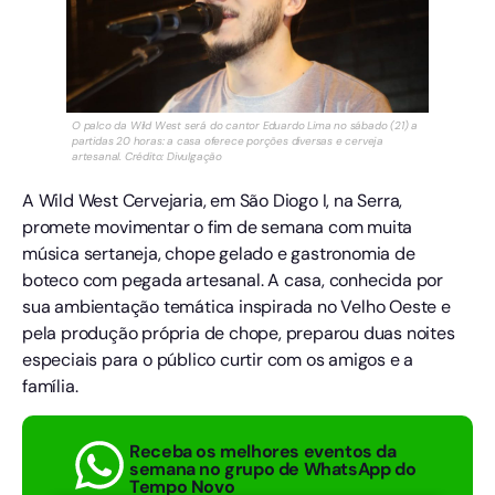
O palco da Wild West será do cantor Eduardo Lima no sábado (21) a
partidas 20 horas: a casa oferece porções diversas e cerveja
artesanal. Crédito: Divulgação
A Wild West Cervejaria, em São Diogo I, na Serra,
promete movimentar o fim de semana com muita
música sertaneja, chope gelado e gastronomia de
boteco com pegada artesanal. A casa, conhecida por
sua ambientação temática inspirada no Velho Oeste e
pela produção própria de chope, preparou duas noites
especiais para o público curtir com os amigos e a
família.
Receba os melhores eventos da
semana no grupo de WhatsApp do
Tempo Novo