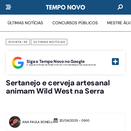
ÚLTIMAS NOTÍCIAS
CONCURSOS PÚBLICOS
MESTRE ÁL
DIVIRTA-SE
ÚLTIMAS NOTÍCIAS
Siga o Tempo Novo no Google
E veja as notícias do Brasil e do ES com destaque nas suas buscas
Sertanejo e cerveja artesanal
animam Wild West na Serra
20/06/2025 - 09:10
ANA PAULA BONELLI