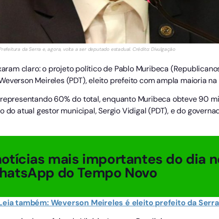
refeitura da Serra e, agora, volta a ser deputado estadual. Crédito: Divulgação
ixaram claro: o projeto político de Pablo Muribeca (Republican
everson Meireles (PDT), eleito prefeito com ampla maioria na 
 representando 60% do total, enquanto Muribeca obteve 90 mil
o do atual gestor municipal, Sergio Vidigal (PDT), e do gover
otícias mais importantes do dia n
hatsApp do Tempo Novo
Leia também: Weverson Meireles é eleito prefeito da Serr