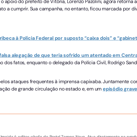
o apoio do prefeito de Vitória, Lorenzo Pazolini, agora retorna
o a cumprir. Sua campanha, no entanto, ficou marcada por diver
ibeca à Polícia Federal por suposto “caixa dois” e “gabine
 falsa alegação de que teria sofrido um atentado em Centr
 dos fatos, enquanto o delegado da Polícia Civil, Rodrigo San
pelos ataques frequentes à imprensa capixaba. Juntamente com
cação de grande circulação no estado e, em um
episódio grave
el Almeida é editor-chefe do Portal Tempo Novo. Atua diretamente na pro