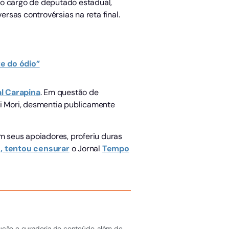
 ao cargo de deputado estadual,
sas controvérsias na reta final.
te do ódio”
al Carapina
. Em questão de
di Mori, desmentia publicamente
 seus apoiadores, proferiu duras
, tentou censurar
o Jornal
Tempo
dução e curadoria do conteúdo, além de