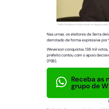
Pablo Muribeca foi derrotado na disputa pela P
Nas urnas, os eleitores da Serra de
derrotado de forma expressiva por W
Weverson conquistou 138 mil votos,
prefeito contou com o apoio decisiv
(PSB).
Receba as n
grupo de W