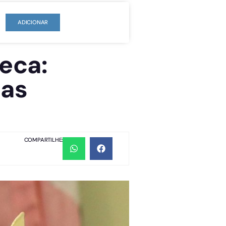
ADICIONAR
eca:
nas
COMPARTILHE: