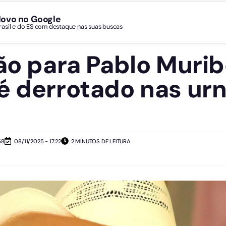
Novo no Google
Brasil e do ES com destaque nas suas buscas
não para Pablo Murib
é derrotado nas ur
58
08/11/2025 - 17:22
2 MINUTOS DE LEITURA