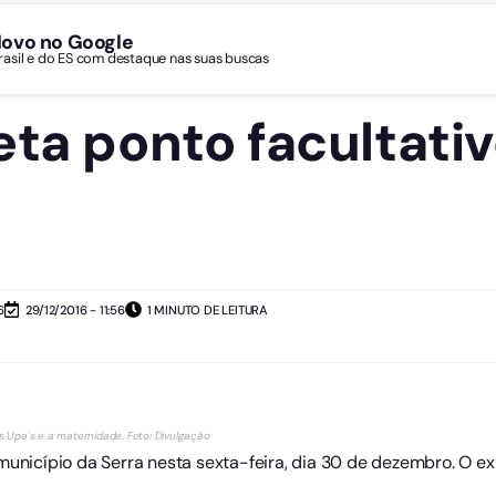
Novo no Google
Brasil e do ES com destaque nas suas buscas
eta ponto facultati
6
29/12/2016 - 11:56
1 MINUTO DE LEITURA
 Upa's e a maternidade. Foto: Divulgação
município da Serra nesta sexta-feira, dia 30 de dezembro. O e