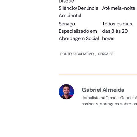
Disque
Silêncio/Denúncia
Até meia-noite
Ambiental
Serviço
Todos os dias,
Especializado em
das 8 às 20
Abordagem Social
horas
PONTO FACULTATIVO
,
SERRA ES
Gabriel Almeida
Jornalista há 11 anos, Gabri
assinar reportagens sobre os