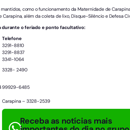
ão mantidos, como o funcionamento da Maternidade de Carapina
Carapina, além da coleta de lixo, Disque-Silêncio e Defesa Civi
 durante o feriado e ponto facultativo:
Telefone
3291-8810
3291-8837
3341-1064
3328- 2490
4
99929-6485
Carapina – 3328-2539
Receba as notícias mais
importantes do dia no grupo