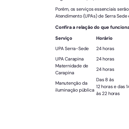
Porém, os serviços essenciais ser
Atendimento (UPAs) de Serra Sede e 
Confira a relação do que funciona
Serviço
Horário
UPA Serra-Sede
24 horas
UPA Carapina
24 horas
Maternidade de
24 horas
Carapina
Das 8 às
Manutenção da
12 horas e das 1
iluminação pública
às 22 horas