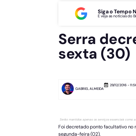
Siga o Tempo 
E veja as notícias do 
Serra decr
sexta (30)
29/12/2016 - 11:5
GABRIEL ALMEIDA
Serão mantidos apenas os serviços essenciais como as
Foi decretado ponto facultativo no 
segunda-feira (02).