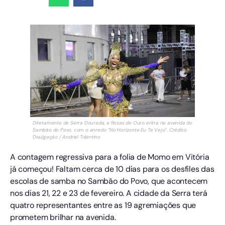
Diretamente de Serra Dourada, a Rosas de Ouro entra na avenida do
Sambão do Povo, com o enredo “No Horizonte Eu Te Vejo”. Crédito:
Divulgação / Andriel Tolentino
A contagem regressiva para a folia de Momo em Vitória
já começou! Faltam cerca de 10 dias para os desfiles das
escolas de samba no Sambão do Povo, que acontecem
nos dias 21, 22 e 23 de fevereiro. A cidade da Serra terá
quatro representantes entre as 19 agremiações que
prometem brilhar na avenida.