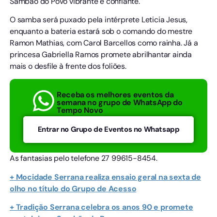
Sambão do Povo vibrante e confiante.
O samba será puxado pela intérprete Leticia Jesus,
enquanto a bateria estará sob o comando do mestre
Ramon Mathias, com Carol Barcellos como rainha. Já a
princesa Gabriella Ramos promete abrilhantar ainda
mais o desfile à frente dos foliões.
Receba os melhores eventos da
semana no grupo de WhatsApp do
Tempo Novo
Entrar no Grupo de Eventos no Whatsapp
As fantasias pelo telefone 27 99615-8454.
+ Mocidade Serrana realiza ensaio geral na sexta de
olho no título do Grupo de Acesso
+ Tradição Serrana celebra os anos 90 e promete