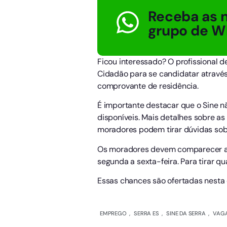
Receba as n
grupo de W
Ficou interessado? O profissional d
Cidadão para se candidatar através 
comprovante de residência.
É importante destacar que o Sine nã
disponíveis. Mais detalhes sobre a
moradores podem tirar dúvidas sob
Os moradores devem comparecer ao S
segunda a sexta-feira. Para tirar q
Essas chances são ofertadas nesta q
EMPREGO
,
SERRA ES
,
SINE DA SERRA
,
VAGA