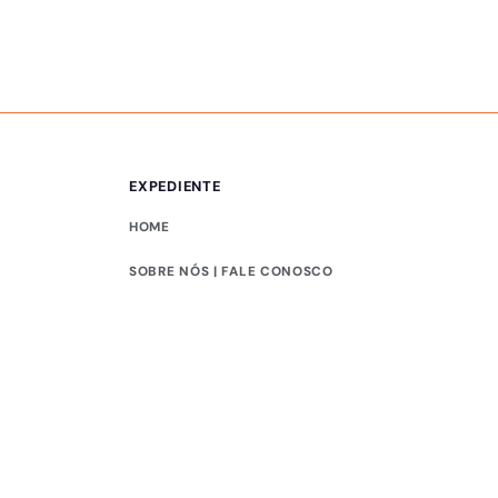
Vale abre 400 vagas
EXPEDIENTE
HOME
SOBRE NÓS | FALE CONOSCO