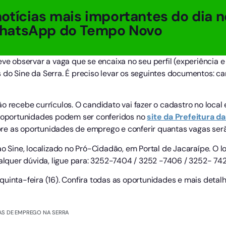
otícias mais importantes do dia n
hatsApp do Tempo Novo
eve observar a vaga que se encaixa no seu perfil (experiência e
do Sine da Serra. É preciso levar os seguintes documentos: car
o recebe currículos. O candidato vai fazer o cadastro no loca
s oportunidades podem ser conferidos no
site da Prefeitura da
re as oportunidades de emprego e conferir quantas vagas serã
ine, localizado no Pró-Cidadão, em Portal de Jacaraípe. O loc
ualquer dúvida, ligue para: 3252-7404 / 3252 -7406 / 3252- 742
uinta-feira (16). Confira todas as oportunidades e mais detal
S DE EMPREGO NA SERRA