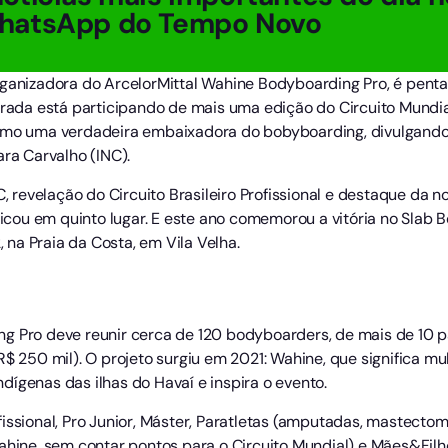
hatsApp do Tempo Novo
rganizadora do ArcelorMittal Wahine Bodyboarding Pro, é pent
orada está participando de mais uma edição do Circuito Mundia
como uma verdadeira embaixadora do bobyboarding, divulgando
ara Carvalho (INC).
C, revelação do Circuito Brasileiro Profissional e destaque da 
 ficou em quinto lugar. E este ano comemorou a vitória no Slab
, na Praia da Costa, em Vila Velha.
g Pro deve reunir cerca de 120 bodyboarders, de mais de 10 p
R$ 250 mil). O projeto surgiu em 2021: Wahine, que significa mu
ígenas das ilhas do Havaí e inspira o evento.
issional, Pro Junior, Máster, Paratletas (amputadas, mastectom
ahine, sem contar pontos para o Circuito Mundial) e Mães&Filho