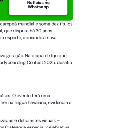
Notícias no
Whatsapp
acampeã mundial e soma dez títulos
l, que disputa há 30 anos.
 o esporte, apoiando a nova
nova geração. Na etapa de Iquique,
 Bodyboarding Contest 2025, desafio
aíses. O evento terá uma
lher na língua havaiana, evidencia o
izadas e deficientes visuais –
s (categoria especial, celebrativa,