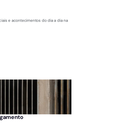
iais e acontecimentos do dia a dia na
ÚLTIMAS NOTÍCIAS
pagamento
Enem abre seleção p