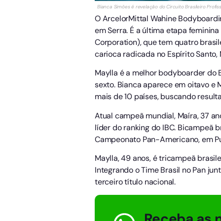
Bianca Simões é revelação do Circuito Brasileiro Prof
O ArcelorMittal Wahine Bodyboarding
em Serra. É a última etapa feminina
Corporation), que tem quatro brasil
carioca radicada no Espírito Santo, 
Maylla é a melhor bodyboarder do B
sexto. Bianca aparece em oitavo e 
mais de 10 países, buscando resulta
Atual campeã mundial, Maíra, 37 an
líder do ranking do IBC. Bicampeã b
Campeonato Pan-Americano, em Pun
Maylla, 49 anos, é tricampeã brasil
Integrando o Time Brasil no Pan j
terceiro título nacional.
Receba as n