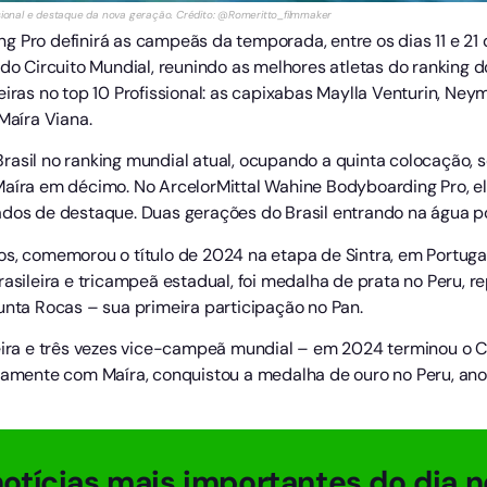
issional e destaque da nova geração. Crédito: @Romeritto_filmmaker
 Pro definirá as campeãs da temporada, entre os dias 11 e 21 
 do Circuito Mundial, reunindo as melhores atletas do ranking 
eiras no top 10 Profissional: as capixabas Maylla Venturin, Ney
Maíra Viana.
rasil no ranking mundial atual, ocupando a quinta colocação,
Maíra em décimo. No ArcelorMittal Wahine Bodyboarding Pro, el
dos de destaque. Duas gerações do Brasil entrando na água por 
os, comemorou o título de 2024 na etapa de Sintra, em Portu
rasileira e tricampeã estadual, foi medalha de prata no Peru, r
ta Rocas – sua primeira participação no Pan.
eira e três vezes vice-campeã mundial – em 2024 terminou o Ci
untamente com Maíra, conquistou a medalha de ouro no Peru,
otícias mais importantes do dia n