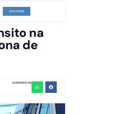
ADICIONAR
nsito na
rona de
COMPARTILHE: