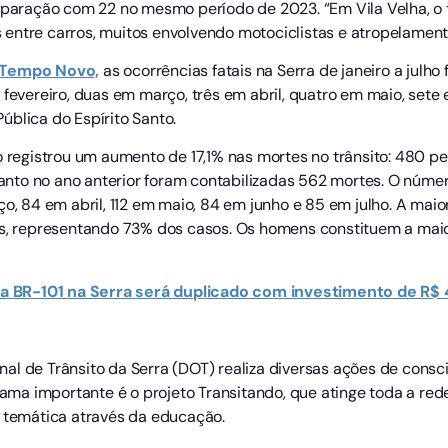
ração com 22 no mesmo período de 2023. “Em Vila Velha, o t
entre carros, muitos envolvendo motociclistas e atropelament
l Tempo Novo,
as ocorrências fatais na Serra de janeiro a julho
 fevereiro, duas em março, três em abril, quatro em maio, sete
ública do Espírito Santo.
to registrou um aumento de 17,1% nas mortes no trânsito: 480 
to no ano anterior foram contabilizadas 562 mortes. O número
ço, 84 em abril, 112 em maio, 84 em junho e 85 em julho. A mai
is, representando 73% dos casos. Os homens constituem a maio
a BR-101 na Serra será duplicado com investimento de R$
al de Trânsito da Serra (DOT) realiza diversas ações de consci
grama importante é o projeto Transitando, que atinge toda a re
a temática através da educação.