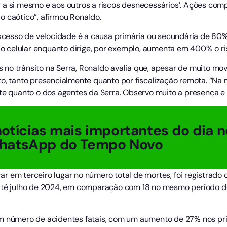
r a si mesmo e aos outros a riscos desnecessários’. Ações co
o caótico”, afirmou Ronaldo.
esso de velocidade é a causa primária ou secundária de 80% 
 do celular enquanto dirige, por exemplo, aumenta em 400% o ri
no trânsito na Serra, Ronaldo avalia que, apesar de muito mov
o, tanto presencialmente quanto por fiscalização remota. “Na 
te quanto o dos agentes da Serra. Observo muito a presença e 
otícias mais importantes do dia n
hatsApp do Tempo Novo
gurar em terceiro lugar no número total de mortes, foi registra
 até julho de 2024, em comparação com 18 no mesmo período 
em número de acidentes fatais, com um aumento de 27% nos pr