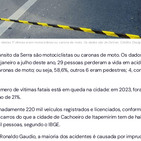
: destas 17 vítimas eram motociclistas ou carona de moto. Os dados são do Detran. Crédito: Divul
ânsito da Serra são motociclistas ou caronas de moto. Os dado
aneiro a julho deste ano, 29 pessoas perderam a vida em acid
ronas de moto; ou seja, 58,6%, outros 6 eram pedestres; 4, con
 número de vítimas fatais está em queda na cidade: em 2023, f
o de 21%.
imadamente 220 mil veículos registrados e licenciados, confo
 carros do que a cidade de Cachoeiro de Itapemirim tem de hab
l pessoas, segundo o IBGE.
 Ronaldo Gaudio, a maioria dos acidentes é causada por imprud