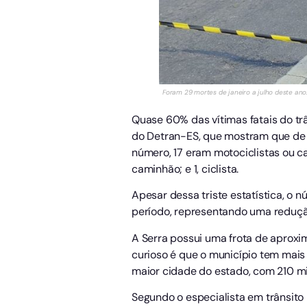
Foram 29 mortes de janeiro a julho deste ano
Quase 60% das vítimas fatais do tr
do Detran-ES, que mostram que de j
número, 17 eram motociclistas ou ca
caminhão; e 1, ciclista.
Apesar dessa triste estatística, o
período, representando uma reduçã
A Serra possui uma frota de aprox
curioso é que o município tem mais
maior cidade do estado, com 210 mi
Segundo o especialista em trânsito