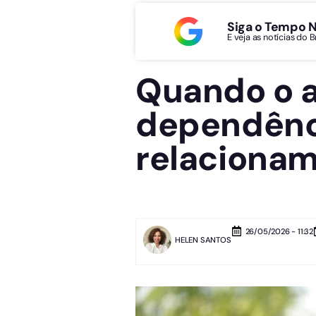
Siga o Tempo 
E veja as notícias do 
Quando o a
dependênc
relaciona
26/05/2026 - 11:32
HELEN SANTOS