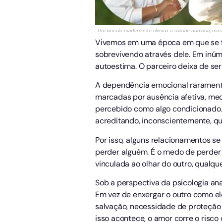
Um vínculo maduro não elimina a solidão humana, mas
Vivemos em uma época em que se f
sobrevivendo através dele. Em inúm
autoestima. O parceiro deixa de ser
A dependência emocional raramente
marcadas por ausência afetiva, me
percebido como algo condicionado.
acreditando, inconscientemente, qu
Por isso, alguns relacionamentos s
perder alguém. É o medo de perder 
vinculada ao olhar do outro, qualq
Sob a perspectiva da psicologia an
Em vez de enxergar o outro como el
salvação, necessidade de proteção 
isso acontece, o amor corre o risco