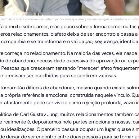
 permite que duas pessoas caminhem juntas sem que uma precise carregar a existência emociona
ala muito sobre amor, mas pouco sobre a forma como muitas
eros relacionamentos, o afeto deixa de ser encontro e passa 
 companhia e se transforma em validação, segurança, identidad
 começa no relacionamento. Na maioria das vezes, ela nasce m
do de abandono, necessidade excessiva de aprovação ou exper
 Pessoas que cresceram tentando “merecer” afeto frequentem
e precisam ser escolhidas para se sentirem valiosas.
e tornam tão difíceis de abandonar, mesmo quando existe sofr
a própria referência emocional construída naquele vínculo. Q
uer afastamento pode ser vivido como rejeição profunda, vazio
alítica de Carl Gustav Jung, muitos relacionamentos também c
e realmente é, depositamos nele partes emocionais nossas: car
ou idealizações. O parceiro passa a ocupar um lugar quase si
 de deixar de ser encontro entre duas pessoas para se tornar u