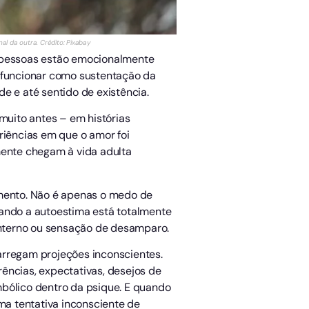
l da outra. Crédito: Pixabay
 pessoas estão emocionalmente
a funcionar como sustentação da
e e até sentido de existência.
uito antes – em histórias
iências em que o amor foi
ente chegam à vida adulta
imento. Não é apenas o medo de
uando a autoestima está totalmente
 interno ou sensação de desamparo.
arregam projeções inconscientes.
ências, expectativas, desejos de
mbólico dentro da psique. E quando
ma tentativa inconsciente de