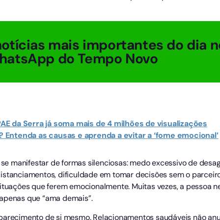
otícias mais importantes do dia n
hatsApp do Tempo Novo
APAE da Serra já soma mais de 4 milhões de visualizações
Entenda as causas e aprenda a evitar a ‘fome emocional’
e manifestar de formas silenciosas: medo excessivo de desa
istanciamentos, dificuldade em tomar decisões sem o parceir
 situações que ferem emocionalmente. Muitas vezes, a pessoa 
 apenas que “ama demais”.
aparecimento de si mesmo. Relacionamentos saudáveis não anu