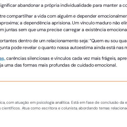
ignificar abandonar a própria individualidade para manter a c
ntre compartilhar a vida com alguém e depender emocionalme
aproxima; a dependência aprisiona. Um vínculo maduro não el
 juntas sem que uma precise carregar a existência emocional
ortantes dentro de um relacionamento seja: “Quem eu sou qu
unta pode revelar o quanto nossa autoestima ainda está nas 
as,
carências silenciosas e vínculos cada vez mais frágeis, apre
eja uma das formas mais profundas de cuidado emocional.
nica, com atuação em psicologia analítica. Está em fase de conclusão da 
s científicos. Atua como escritora e colunista, abordando temas relaci