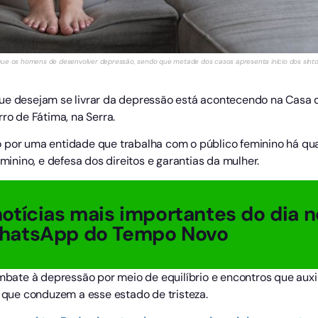
que os homens de desenvolver depressão, sendo que metade dos casos apresenta início dos sintom
ue desejam se livrar da depressão está acontecendo na Casa da
ro de Fátima, na Serra.
 por uma entidade que trabalha com o público feminino há qu
nino, e defesa dos direitos e garantias da mulher.
otícias mais importantes do dia n
hatsApp do Tempo Novo
ombate à depressão por meio de equilíbrio e encontros que auxi
ue conduzem a esse estado de tristeza.