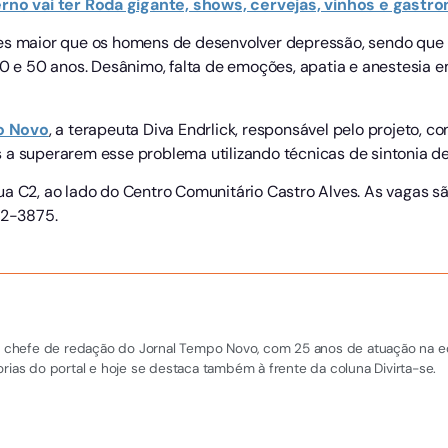
erno vai ter Roda gigante, shows, cervejas, vinhos e gast
zes maior que os homens de desenvolver depressão, sendo que
20 e 50 anos. Desânimo, falta de emoções, apatia e anestesia 
o Novo
, a terapeuta Diva Endrlick, responsável pelo projeto, c
 a superarem esse problema utilizando técnicas de sintonia de
ua C2, ao lado do Centro Comunitário Castro Alves. As vagas s
22-3875.
 e chefe de redação do Jornal Tempo Novo, com 25 anos de atuação na equi
rias do portal e hoje se destaca também à frente da coluna Divirta-se.