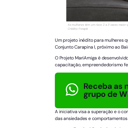
As mulheres têm um risco 2 a 3 vezes maior 
Crédito: Freepik
Um projeto inédito para mulheres q
Conjunto Carapina I, próximo ao Bair
O Projeto MariAmiga é desenvolvido
capacitação, empreendedorismo femi
Receba as n
grupo de W
A iniciativa visa a superação e o c
das ansiedades e comportamentos q