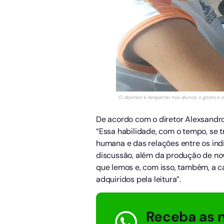
O objetivo é despertar nos alunos, o gosto e o
De acordo com o diretor Alexsandro
“Essa habilidade, com o tempo, se 
humana e das relações entre os indiv
discussão, além da produção de novo
que lemos e, com isso, também, a ca
adquiridos pela leitura”.
Receba as n