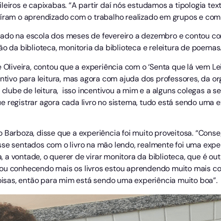
eiros e capixabas. “A partir daí nós estudamos a tipologia textu
uíram o aprendizado com o trabalho realizado em grupos e com
alizado na escola dos meses de fevereiro a dezembro e contou co
zação da biblioteca, monitoria da biblioteca e releitura de poemas
 Oliveira, contou que a experiência com o ‘Senta que lá vem Leit
entivo para leitura, mas agora com ajuda dos professores, da or
o clube de leitura, isso incentivou a mim e a alguns colegas a 
 registrar agora cada livro no sistema, tudo está sendo uma e
 Barboza, disse que a experiência foi muito proveitosa. “Conse
sse sentados com o livro na mão lendo, realmente foi uma expe
iva, a vontade, o querer de virar monitora da biblioteca, que é
tou conhecendo mais os livros estou aprendendo muito mais co
coisas, então para mim está sendo uma experiência muito boa”.