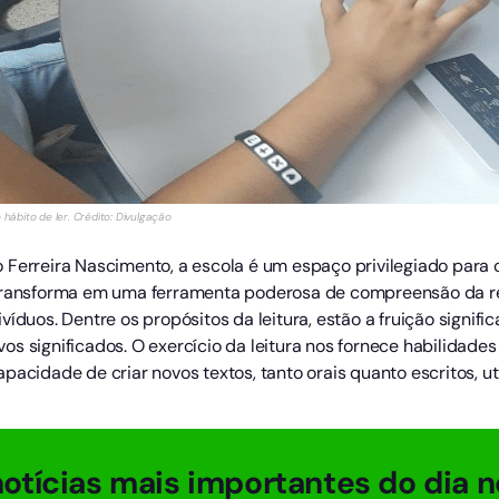
 hábito de ler. Crédito: Divulgação
 Ferreira Nascimento, a escola é um espaço privilegiado para 
transforma em uma ferramenta poderosa de compreensão da real
íduos. Dentre os propósitos da leitura, estão a fruição significa
s significados. O exercício da leitura nos fornece habilidade
pacidade de criar novos textos, tanto orais quanto escritos, u
otícias mais importantes do dia n