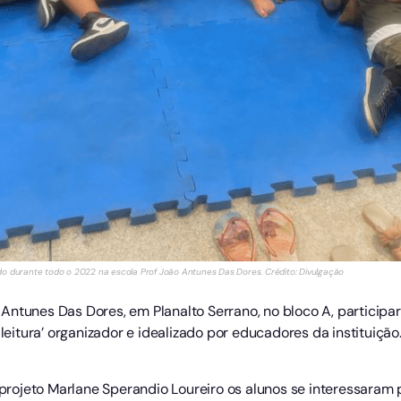
izado durante todo o 2022 na escola Prof João Antunes Das Dores. Crédito: Divulgação
Antunes Das Dores, em Planalto Serrano, no bloco A, particip
 leitura’ organizador e idealizado por educadores da instituição
ojeto Marlane Sperandio Loureiro os alunos se interessaram p