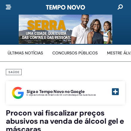
ÚLTIMAS NOTÍCIAS
CONCURSOS PÚBLICOS
MESTRE ÁL
SAÚDE
Siga o Tempo Novo no Google
E veja as notícias do Brasil e do ES com destaque nas suas buscas
Procon vai fiscalizar preços
abusivos na venda de álcool gel e
máscaras