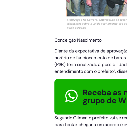
Mobilização na Câmara: empresários do set
discussões sobre a Lei do Fechamento dos Bar
Fábio Barcelos
Conceição Nascimento
Diante da expectativa de aprovação 
horário de funcionamento de bares e 
(PSB) teria sinalizado a possibilidad
entendimento com o prefeito”, disse
Receba as n
grupo de W
Segundo Gilmar, o prefeito vai se r
para tentar chegar a um acordo e e