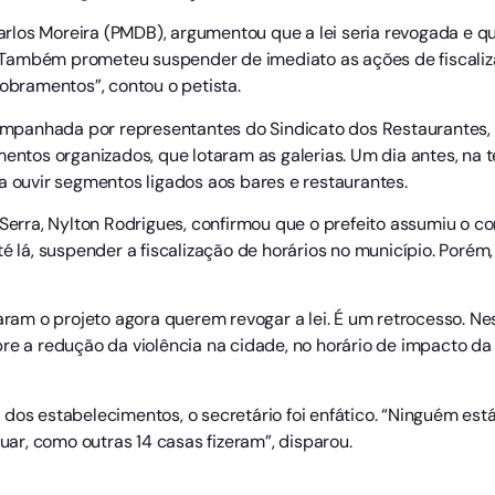
Carlos Moreira (PMDB), argumentou que a lei seria revogada e que
Também prometeu suspender de imediato as ações de fiscaliz
dobramentos”, contou o petista.
panhada por representantes do Sindicato dos Restaurantes, Ba
mentos organizados, que lotaram as galerias. Um dia antes, na t
a ouvir segmentos ligados aos bares e restaurantes.
a Serra, Nylton Rodrigues, confirmou que o prefeito assumiu o
té lá, suspender a fiscalização de horários no município. Porém
am o projeto agora querem revogar a lei. É um retrocesso. Ne
re a redução da violência na cidade, no horário de impacto da 
dos estabelecimentos, o secretário foi enfático. “Ninguém est
r, como outras 14 casas fizeram”, disparou.