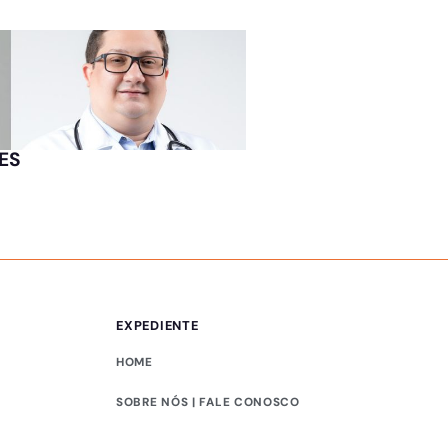
MESTRE ÁLVARO
o ES
Vidigal na vice de 
EXPEDIENTE
HOME
SOBRE NÓS | FALE CONOSCO