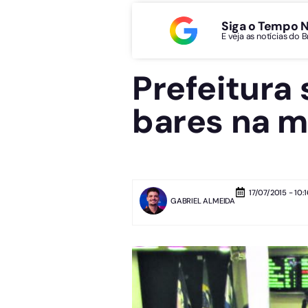
Siga o Tempo 
E veja as notícias do 
Prefeitura
bares na 
17/07/2015 - 10:1
GABRIEL ALMEIDA