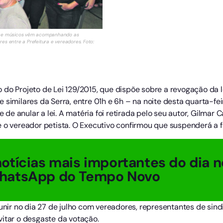
or e músicos vêm acompanhando as
es entre a Prefeitura e vereadores. Foto:
do Projeto de Lei 129/2015, que dispõe sobre a revogação da le
similares da Serra, entre 01h e 6h – na noite desta quarta-feir
e de anular a lei. A matéria foi retirada pelo seu autor, Gilmar C
 o vereador petista. O Executivo confirmou que suspenderá a fi
otícias mais importantes do dia n
hatsApp do Tempo Novo
eunir no dia 27 de julho com vereadores, representantes de sin
vitar o desgaste da votação.