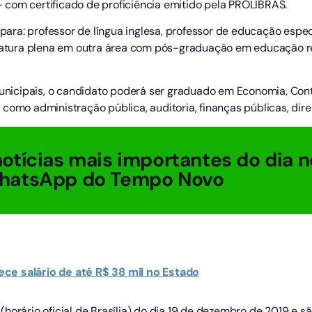
 – com certificado de proficiência emitido pela PROLIBRAS.
 para: professor de língua inglesa, professor de educação especi
ciatura plena em outra área com pós-graduação em educação rel
 municipais, o candidato poderá ser graduado em Economia, Con
como administração pública, auditoria, finanças públicas, direi
otícias mais importantes do dia n
hatsApp do Tempo Novo
ce salário de até R$ 38 mil no Estado
horário oficial de Brasília) do dia 19 de dezembro de 2019 e sã