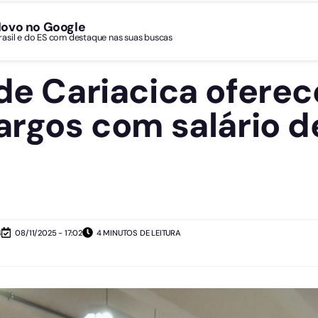
Novo no Google
Brasil e do ES com destaque nas suas buscas
de Cariacica oferec
argos com salário d
4
08/11/2025 - 17:02
4 MINUTOS DE LEITURA