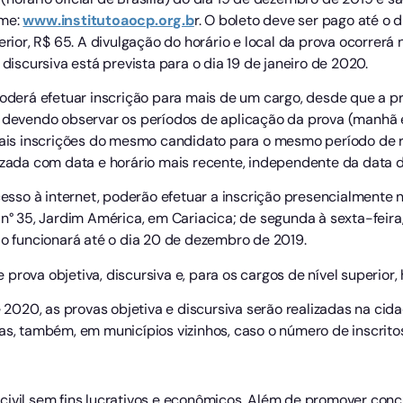
ame:
www.institutoaocp.org.b
r. O boleto deve ser pago até o 
erior, R$ 65. A divulgação do horário e local da prova ocorrerá 
 discursiva está prevista para o dia 19 de janeiro de 2020.
poderá efetuar inscrição para mais de um cargo, desde que a pr
, devendo observar os períodos de aplicação da prova (manhã 
 mais inscrições do mesmo candidato para o mesmo período de r
lizada com data e horário mais recente, independente da data
so à internet, poderão efetuar a inscrição presencialmente 
n° 35, Jardim América, em Cariacica; de segunda à sexta-feira, 
ão funcionará até o dia 20 de dezembro de 2019.
rova objetiva, discursiva e, para os cargos de nível superior, h
e 2020, as provas objetiva e discursiva serão realizadas na cid
das, também, em municípios vizinhos, caso o número de inscrit
civil sem fins lucrativos e econômicos. Além de promover conc