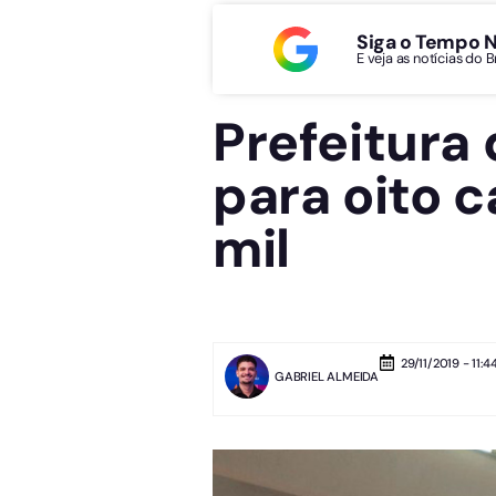
Siga o Tempo 
E veja as notícias do 
Prefeitura 
para oito c
mil
29/11/2019 - 11:4
GABRIEL ALMEIDA