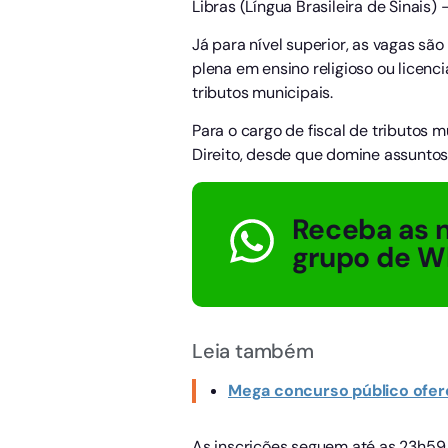
Libras (Língua Brasileira de Sinais)
Já para nível superior, as vagas são
plena em ensino religioso ou licen
tributos municipais.
Para o cargo de fiscal de tributos
Direito, desde que domine assuntos 
Receba as n
grupo de W
Leia também
Mega concurso público ofere
As inscrições seguem até as 23h59 (