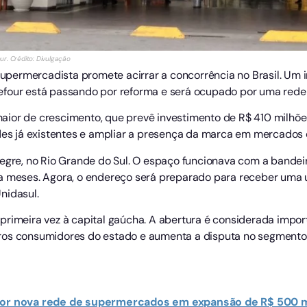
ur. Crédito: Divulgação
permercadista promete acirrar a concorrência no Brasil. Um 
efour está passando por reforma e será ocupado por uma rede
ior de crescimento, que prevê investimento de R$ 410 milhões
ades já existentes e ampliar a presença da marca em mercados 
legre, no Rio Grande do Sul. O espaço funcionava com a bandei
ia meses. Agora, o endereço será preparado para receber uma
nidasul.
primeira vez à capital gaúcha. A abertura é considerada impo
ros consumidores do estado e aumenta a disputa no segmento
 por nova rede de supermercados em expansão de R$ 500 