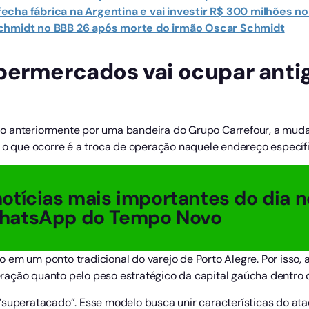
cha fábrica na Argentina e vai investir R$ 300 milhões no 
Schmidt no BBB 26 após morte do irmão Oscar Schmidt
permercados vai ocupar anti
o anteriormente por uma bandeira do Grupo Carrefour, a muda
, o que ocorre é a troca de operação naquele endereço específi
otícias mais importantes do dia n
hatsApp do Tempo Novo
 em um ponto tradicional do varejo de Porto Alegre. Por iss
ação quanto pelo peso estratégico da capital gaúcha dentro 
“superatacado”. Esse modelo busca unir características do a