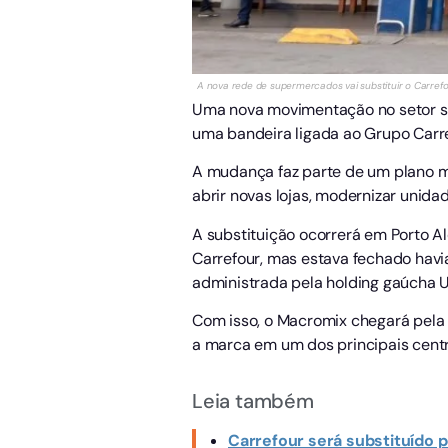
A nova rede de supermercados vai substituir o Carrefo
Uma nova movimentação no setor su
uma bandeira ligada ao Grupo Carr
A mudança faz parte de um plano ma
abrir novas lojas, modernizar unid
A substituição ocorrerá em Porto A
Carrefour, mas estava fechado hav
administrada pela holding gaúcha U
Com isso, o Macromix chegará pela 
a marca em um dos principais cent
Leia também
Carrefour será substituído