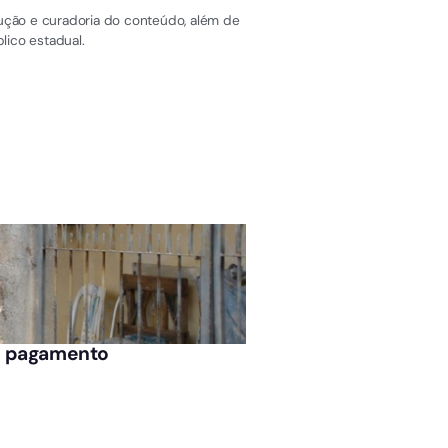
dução e curadoria do conteúdo, além de
lico estadual.
ÚLTIMAS NOTÍCIAS
de pagamento
Presidente afastado