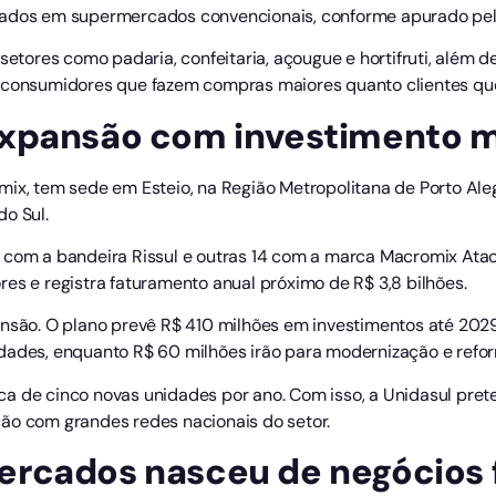
rados em supermercados convencionais, conforme apurado pel
 setores como padaria, confeitaria, açougue e hortifruti, além 
o consumidores que fazem compras maiores quanto clientes que
xpansão com investimento mi
mix, tem sede em Esteio, na Região Metropolitana de Porto Ale
o Sul.
m com a bandeira Rissul e outras 14 com a marca Macromix Ata
es e registra faturamento anual próximo de R$ 3,8 bilhões.
ansão. O plano prevê R$ 410 milhões em investimentos até 2029
dades, enquanto R$ 60 milhões irão para modernização e refor
a de cinco novas unidades por ano. Com isso, a Unidasul pret
ão com grandes redes nacionais do setor.
rcados nasceu de negócios f