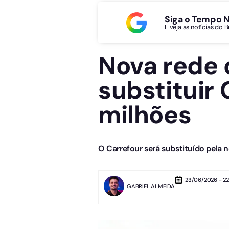
Siga o Tempo 
E veja as notícias do 
Nova rede 
substituir 
milhões
O Carrefour será substituído pela
23/06/2026 - 22
GABRIEL ALMEIDA