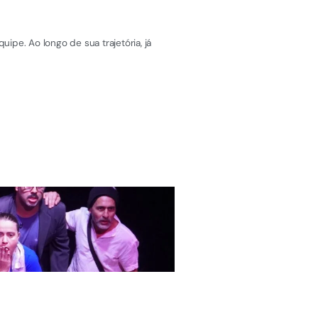
pe. Ao longo de sua trajetória, já
DIVIRTA-SE
Exposição gratuita 