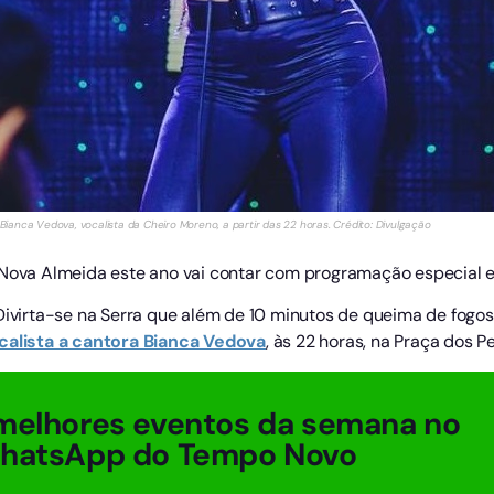
anca Vedova, vocalista da Cheiro Moreno, a partir das 22 horas. Crédito: Divulgação
 Nova Almeida este ano vai contar com programação especial e 
 Divirta-se na Serra que além de 10 minutos de queima de fog
alista a cantora Bianca Vedova
, às 22 horas, na Praça dos P
melhores eventos da semana no
WhatsApp do Tempo Novo