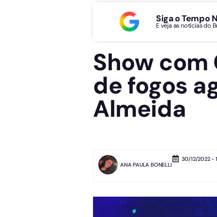
Siga o Tempo 
E veja as notícias do 
Show com C
de fogos a
Almeida
30/12/2022 - 
ANA PAULA BONELLI