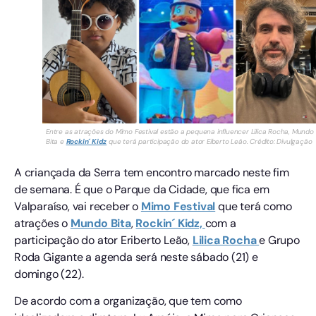
Entre as atrações do Mimo Festival estão a pequena influencer Lilica Rocha, Mundo
Bita e
Rockin´ Kidz
que terá participação do ator Eiberto Leão. Crédito: Divulgação
A criançada da Serra tem encontro marcado neste fim
de semana. É que o Parque da Cidade, que fica em
Valparaíso, vai receber o
Mimo Festival
que terá como
atrações o
Mundo Bita
,
Rockin´ Kidz,
com a
participação do ator Eriberto Leão,
Lilica Rocha
e Grupo
Roda Gigante a agenda será neste sábado (21) e
domingo (22).
De acordo com a organização, que tem como