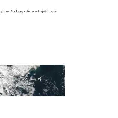
pe. Ao longo de sua trajetória, já
ÚLTIMAS NOTÍCIAS
Fiscalização no Esp