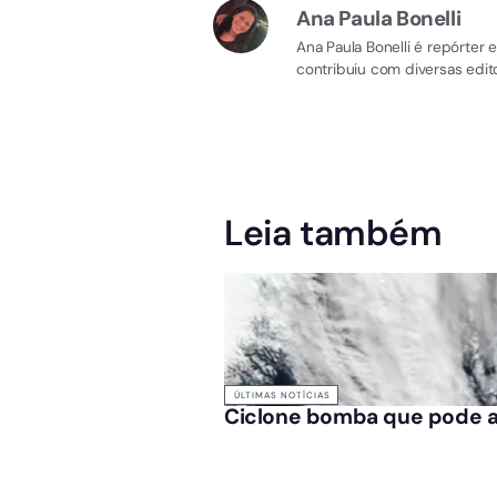
Ana Paula Bonelli
Ana Paula Bonelli é repórter
contribuiu com diversas edito
Leia também
ÚLTIMAS NOTÍCIAS
Ciclone bomba que pode arr