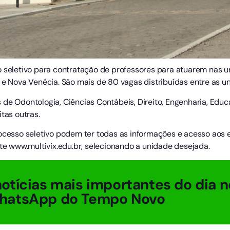
 seletivo para contratação de professores para atuarem nas uni
 e Nova Venécia. São mais de 80 vagas distribuídas entre as u
 de Odontologia, Ciências Contábeis, Direito, Engenharia, Edu
tas outras.
ocesso seletivo podem ter todas as informações e acesso aos e
ite www.multivix.edu.br, selecionando a unidade desejada.
otícias mais importantes do dia n
hatsApp do Tempo Novo