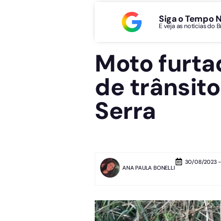
Siga o Tempo 
E veja as notícias do 
Moto furta
de trânsit
Serra
30/08/2023 -
ANA PAULA BONELLI