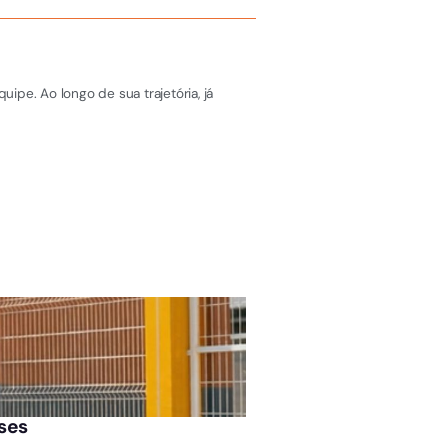
pe. Ao longo de sua trajetória, já
ÚLTIMAS NOTÍCIAS
ases
Jovem bate carro em