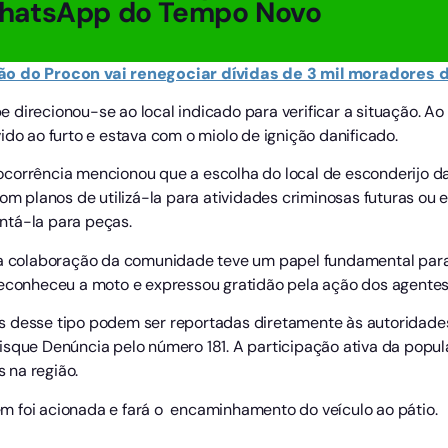
hatsApp do Tempo Novo
ão do Procon vai renegociar dívidas de 3 mil moradores 
direcionou-se ao local indicado para verificar a situação. Ao 
ido ao furto e estava com o miolo de ignição danificado.
ocorrência mencionou que a escolha do local de esconderijo 
 com planos de utilizá-la para atividades criminosas futuras o
ntá-la para peças.
o a colaboração da comunidade teve um papel fundamental par
reconheceu a moto e expressou gratidão pela ação dos agentes 
s desse tipo podem ser reportadas diretamente às autoridade
isque Denúncia pelo número 181. A participação ativa da popul
s na região.
m foi acionada e fará o encaminhamento do veículo ao pátio.