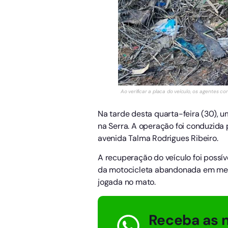
Ao verificar a placa do veículo, os agentes c
Na tarde desta quarta-feira (30), 
na Serra. A operação foi conduzida 
avenida Talma Rodrigues Ribeiro.
A recuperação do veículo foi possí
da motocicleta abandonada em meio
jogada no mato.
Receba as n