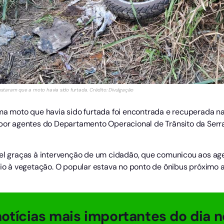
onstaram que a moto havia sido furtada. Crédito: Divulgação
uma moto que havia sido furtada foi encontrada e recuperada n
por agentes do Departamento Operacional de Trânsito da Serra,
vel graças à intervenção de um cidadão, que comunicou aos ag
 à vegetação. O popular estava no ponto de ônibus próximo ao
otícias mais importantes do dia n