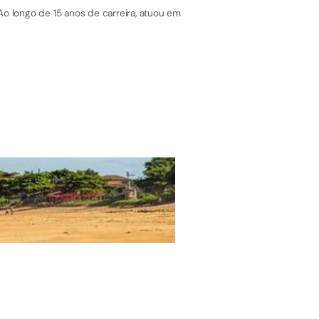
Ao longo de 15 anos de carreira, atuou em
ÚLTIMAS NOTÍCIAS
EEEFM Arlindo Ferr