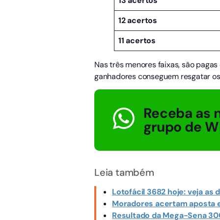
13 acertos
12 acertos
11 acertos
Nas três menores faixas, são pagas q
ganhadores conseguem resgatar os p
Receba as n
grupo de W
Leia também
Lotofácil 3682 hoje: veja as
Moradores acertam aposta e f
Resultado da Mega-Sena 300