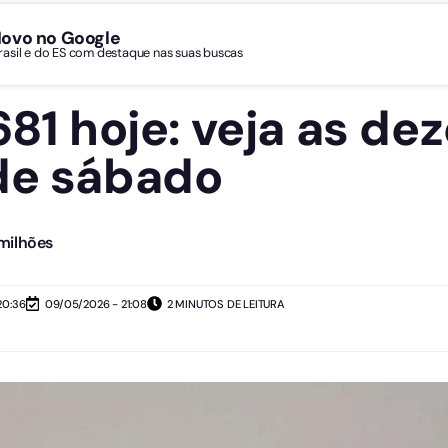
Novo no Google
Brasil e do ES com destaque nas suas buscas
681 hoje: veja as de
de sábado
milhões
20:36
09/05/2026 - 21:08
2 MINUTOS DE LEITURA