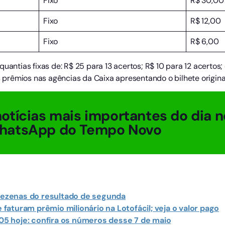
Fixo
R$ 30,00
Fixo
R$ 12,00
Fixo
R$ 6,00
uantias fixas de: R$ 25 para 13 acertos; R$ 10 para 12 acertos; 
rêmios nas agências da Caixa apresentando o bilhete original
otícias mais importantes do dia n
hatsApp do Tempo Novo
 dezenas do resultado de segunda
aturam prêmio milionário na Lotofácil; veja o valor pago
5 hoje: confira os números desse 7 de maio