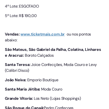
4º Lote: ESGOTADO
5º Lote: R$ 190,00
Vendas:
www.ticketmais.com.br
ou nos pontos
abaixo:
São Mateus, São Gabriel da Palha, Colatina, Linhares
e Aracruz:
Boroto Calçados
Santa Teresa:
Joice Confecções, Moda Couro e Levy
(Colibri Disco)
João Neiva:
Emporio Boutique
Santa Maria Jétiba:
Moda Couro
Grande Vitoria:
Los Neto (Lojas Shoppings)
São Roque do Canaã:
Pedro Confeçoes