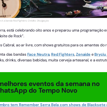
é a banda Red Fighters. Crédito: Divulgação
erra, está celebrando oito anos e preparou uma programação e
oite de Rock”.
s Cabral, ao ar livre, com shows gratuitos para os amantes do r
conta das bandas
Face Neutra
,
Red Fighters
,
Zenaide
e
Bryciu
ks, drinks, diversas bebidas, muita cerveja artesanal, e a estr
melhores eventos da semana no
WhatsApp do Tempo Novo
embro tem Remember Serra Bela com shows de Blacksete 