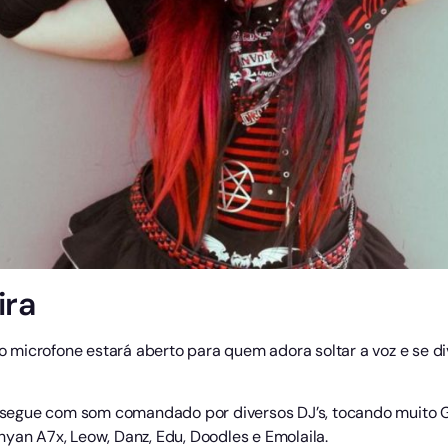
ira
 o microfone estará aberto para quem adora soltar a voz e se div
te segue com som comandado por diversos DJ’s, tocando muito 
yan A7x, Leow, Danz, Edu, Doodles e Emolaila.