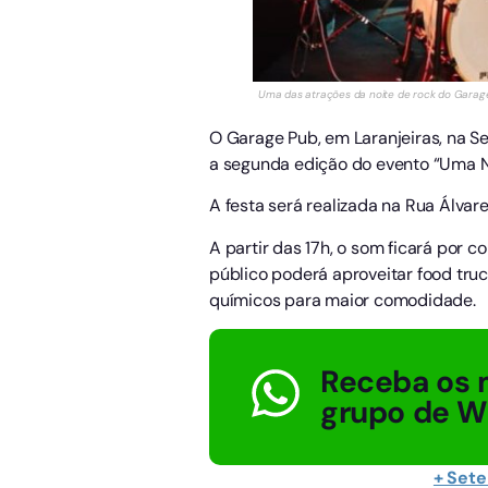
Uma das atrações da noite de rock do Garage 
O Garage Pub, em Laranjeiras, na S
a segunda edição do evento “Uma N
A festa será realizada na Rua Álvare
A partir das 17h, o som ficará por 
público poderá aproveitar food truc
químicos para maior comodidade.
Receba os 
grupo de 
+ Set