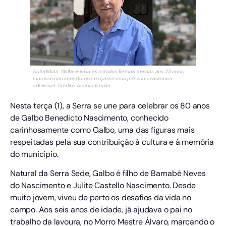
Autodidata, Galbo iniciou os estudos formais apenas aos 23 anos,
mas isso não impediu que traçasse uma jornada acadêmica
admirável. Crédito: Acervo familiar
Nesta terça (1), a Serra se une para celebrar os 80 anos
de Galbo Benedicto Nascimento, conhecido
carinhosamente como Galbo, uma das figuras mais
respeitadas pela sua contribuição à cultura e à memória
do município.
Natural da Serra Sede, Galbo é filho de Barnabé Neves
do Nascimento e Julite Castello Nascimento. Desde
muito jovem, viveu de perto os desafios da vida no
campo. Aos seis anos de idade, já ajudava o pai no
trabalho da lavoura, no Morro Mestre Álvaro, marcando o