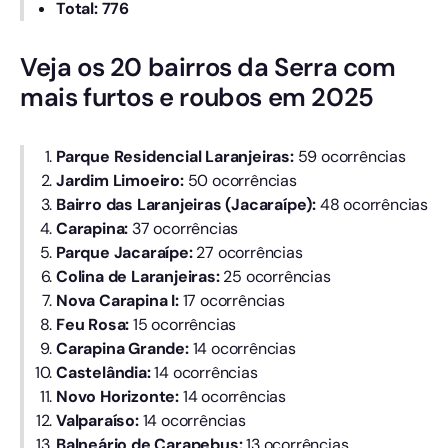
Total: 776
Veja os 20 bairros da Serra com
mais furtos e roubos em 2025
Parque Residencial Laranjeiras:
59 ocorrências
Jardim Limoeiro:
50 ocorrências
Bairro das Laranjeiras (Jacaraípe):
48 ocorrências
Carapina:
37 ocorrências
Parque Jacaraípe:
27 ocorrências
Colina de Laranjeiras:
25 ocorrências
Nova Carapina I:
17 ocorrências
Feu Rosa:
15 ocorrências
Carapina Grande:
14 ocorrências
Castelândia:
14 ocorrências
Novo Horizonte:
14 ocorrências
Valparaíso:
14 ocorrências
Balneário de Carapebus:
13 ocorrências