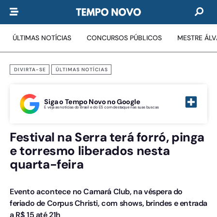
ÚLTIMAS NOTÍCIAS
CONCURSOS PÚBLICOS
MESTRE ÁL
DIVIRTA-SE
ÚLTIMAS NOTÍCIAS
Siga o Tempo Novo no Google
E veja as notícias do Brasil e do ES com destaque nas suas buscas
Festival na Serra terá forró, pinga
e torresmo liberados nesta
quarta-feira
Evento acontece no Camará Club, na véspera do
feriado de Corpus Christi, com shows, brindes e entrada
a R$ 15 até 21h