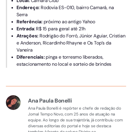
Local:
Camará Club
Endereço:
Rodovia ES-010, bairro Camará, na
Serra
Referência:
próximo ao antigo Yahoo
Entrada
: R$ 15 para geral até 21h
Atrações:
Rodrigão do Forró, Júnior Aguiar, Cristian
e Anderson, Ricardinho Rhayne e Os Top’s da
Vaneira
Diferenciais:
pinga e torresmo liberados,
estacionamento no local e sorteio de brindes
Ana Paula Bonelli
Ana Paula Bonelli é repórter e chefe de redação do
Jornal Tempo Novo, com 25 anos de atuação na
equipe. Ao longo de sua trajetória, já contribuiu com
diversas editorias do portal e hoje se destaca
também à frente da coluna Divirta-se.