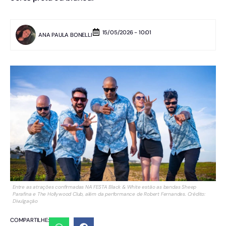
15/05/2026 - 10:01
ANA PAULA BONELLI
Entre as atrações confirmadas NA FESTA Black & White estão as bandas Sheep
Parafina e The Hollywood Club, além da performance de Robert Fernandes. Crédito:
Divulgação
COMPARTILHE: