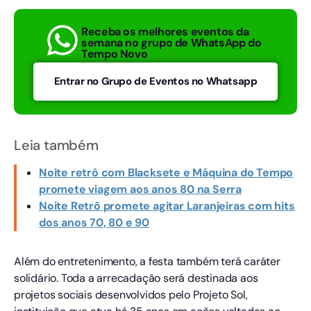
Receba os melhores eventos da
semana no grupo de WhatsApp do
Tempo Novo
Entrar no Grupo de Eventos no Whatsapp
Leia também
Noite retrô com Blacksete e Máquina do Tempo
promete viagem aos anos 80 na Serra
Noite Retrô promete agitar Laranjeiras com hits
dos anos 70, 80 e 90
Além do entretenimento, a festa também terá caráter
solidário. Toda a arrecadação será destinada aos
projetos sociais desenvolvidos pelo Projeto Sol,