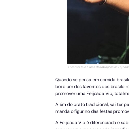
O cantor Sué é uma das atrações da Feijoada 
Quando se pensa em comida brasileir
boi é um dos favoritos dos brasileir
promover uma Feijoada Vip, totalme
Além do prato tradicional, vai ter 
manda o figurino das festas promovi
A Feijoada Vip é diferenciada e sa