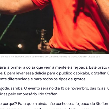
do João, no Steffen Centro de Eventos, em Jardim LImoeiro, na Serra. Crédito: Divulgação
a, a primeira coisa que vem à mente é a feijoada. Este prato d
os. E para levar essa delícia para o público capixaba, o Steffen 
nte diferenciada e para todos os tipos de gostos.
pagode, samba. O evento será no dia 13 de novembro, das 12 às 
das pelo empresário Ildo Steffen.
be porquê? Para quem ainda não conhece, a feijoada do Steffen