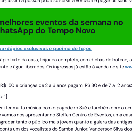
, assim a pessoa pode se servir a vontade e pegar os seus sa
melhores eventos da semana no
WhatsApp do Tempo Novo
 cardápios exclusivos e queima de fogos
dápio farto da casa, feijoada completa, comidinhas de boteco, a
rante e água liberados. Os ingressos já estão à venda no site
ww
é R$ 150 e crianças de 2 a 6 anos pagam R$ 30 e de 7 a 12 anos:
ct”]
, vai ter muita música com o pagodeiro Sué e também com o c
que vamos nos apresentar no Steffen Centro de Eventos, uma ca
radar tanto o público mais jovem quanto a galera das antigas
onta um dos vocalistas do Samba Junior, Vanderson Silva dos