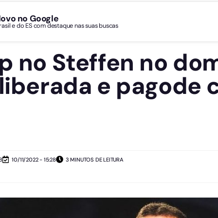
Novo no Google
Brasil e do ES com destaque nas suas buscas
ip no Steffen no dom
 liberada e pagode 
8
10/11/2022 - 15:28
3 MINUTOS DE LEITURA