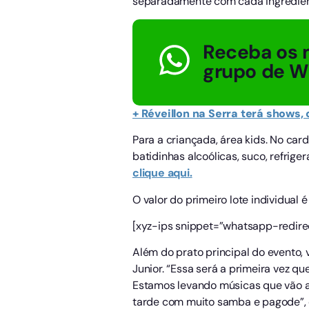
separadamente com cada ingrediente
Receba os 
grupo de 
+ Réveillon na Serra terá shows,
Para a criançada, área kids. No car
batidinhas alcoólicas, suco, refrige
clique aqui.
O valor do primeiro lote individual 
[xyz-ips snippet=”whatsapp-redire
Além do prato principal do evento
Junior. “Essa será a primeira vez 
Estamos levando músicas que vão ag
tarde com muito samba e pagode”, c