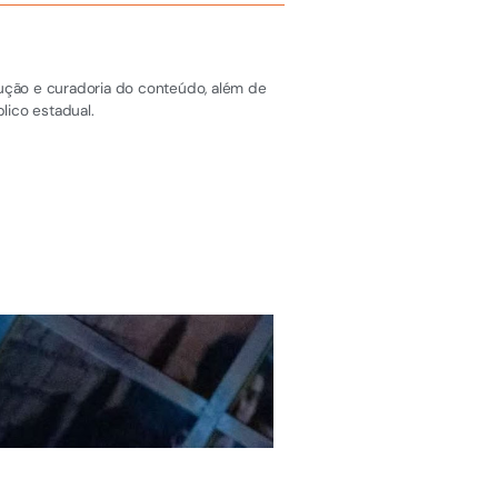
dução e curadoria do conteúdo, além de
lico estadual.
ÚLTIMAS NOTÍCIAS
Colina de Laranjeir