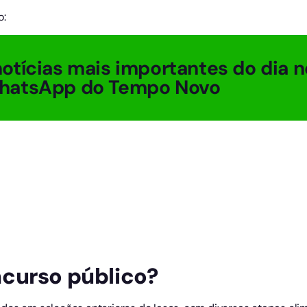
o:
otícias mais importantes do dia n
hatsApp do Tempo Novo
curso público?