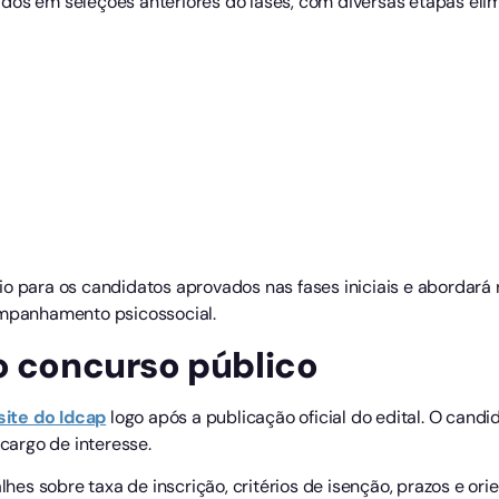
os em seleções anteriores do Iases, com diversas etapas elimin
o para os candidatos aprovados nas fases iniciais e abordará 
ompanhamento psicossocial.
o concurso público
site do Idcap
logo após a publicação oficial do edital. O cand
 cargo de interesse.
alhes sobre taxa de inscrição, critérios de isenção, prazos e or