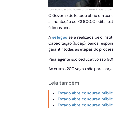
O concurso público inédito foi aberto pelo Estado. Créd
O Governo do Estado abriu um concu
alimentação de R$ 800. O edital es
últimos anos.
A
seleção
será realizada pelo Inst
Capacitação (Idcap), banca respons
garantir todas as etapas do process
Para agente socioeducativo são 900
As outras 200 vagas são para cargo
Leia também
Estado abre concurso público
Estado abre concurso público
Estado abre concurso público