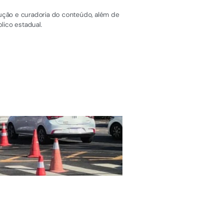
dução e curadoria do conteúdo, além de
lico estadual.
ÚLTIMAS NOTÍCIAS
Moradora será inden