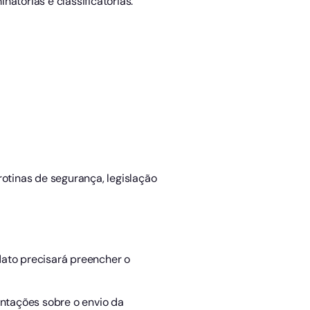
atórias e classificatórias:
rotinas de segurança, legislação
idato precisará preencher o
ientações sobre o envio da