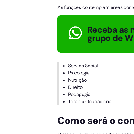
As funções contemplam áreas com
Receba as n
grupo de W
Serviço Social
Psicologia
Nutrição
Direito
Pedagogia
Terapia Ocupacional
Como será o con