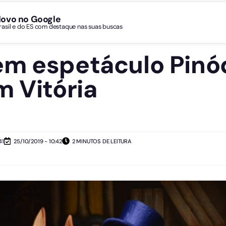
Novo no Google
Brasil e do ES com destaque nas suas buscas
m espetáculo Pinó
m Vitória
41
25/10/2019 - 10:42
2 MINUTOS DE LEITURA