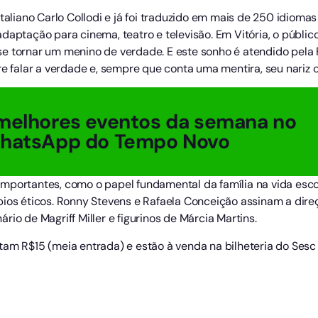
taliano Carlo Collodi e já foi traduzido em mais de 250 idiomas 
daptação para cinema, teatro e televisão. Em Vitória, o públi
e tornar um menino de verdade. E este sonho é atendido pela
falar a verdade e, sempre que conta uma mentira, seu nariz 
melhores eventos da semana no
WhatsApp do Tempo Novo
mportantes, como o papel fundamental da família na vida escol
pios éticos. Ronny Stevens e Rafaela Conceição assinam a direç
io de Magriff Miller e figurinos de Márcia Martins.
am R$15 (meia entrada) e estão à venda na bilheteria do Sesc G