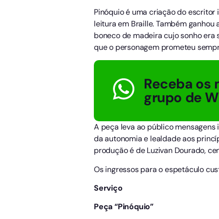
Pinóquio é uma criação do escritor i
leitura em Braille. Também ganhou a
boneco de madeira cujo sonho era s
que o personagem prometeu sempre 
Receba os 
grupo de 
A peça leva ao público mensagens i
da autonomia e lealdade aos princí
produção é de Luzivan Dourado, cenár
Os ingressos para o espetáculo cust
Serviço
Peça “Pinóquio”