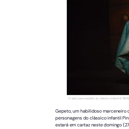
O valor para assistir ao clássico infantil é R$
Gepeto, um habilidoso marceneiro q
personagens do clássico infantil P
estará em cartaz neste domingo (27)