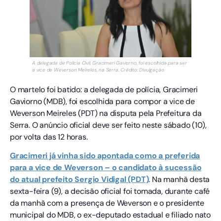
A delegada de Polícia Civil, Gracimeri Gaviorno, foi escolhida para ser
a vice de Weverson Meireles, na Serra. Crédito: Divulgação
O martelo foi batido: a delegada de polícia, Gracimeri
Gaviorno (MDB), foi escolhida para compor a vice de
Weverson Meireles (PDT) na disputa pela Prefeitura da
Serra. O anúncio oficial deve ser feito neste sábado (10),
por volta das 12 horas.
Gracimeri já vinha sido apontada como a preferida
para a vice de Weverson – o candidato à sucessão
do atual prefeito Sergio Vidigal (PDT)
. Na manhã desta
sexta-feira (9), a decisão oficial foi tomada, durante café
da manhã com a presença de Weverson e o presidente
municipal do MDB, o ex-deputado estadual e filiado nato