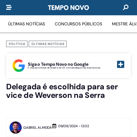
ÚLTIMAS NOTÍCIAS
CONCURSOS PÚBLICOS
MESTRE ÁL
POLÍTICA
ÚLTIMAS NOTÍCIAS
Siga o Tempo Novo no Google
E veja as notícias do Brasil e do ES com destaque nas suas buscas
Delegada é escolhida para ser
vice de Weverson na Serra
09/08/2024 - 12:02
GABRIEL ALMEIDA