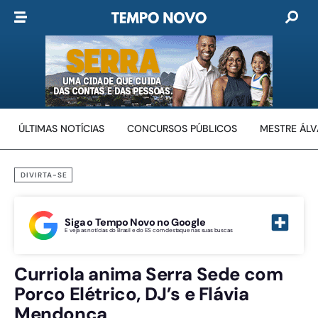
ÚLTIMAS NOTÍCIAS
CONCURSOS PÚBLICOS
MESTRE ÁL
DIVIRTA-SE
Siga o Tempo Novo no Google
E veja as notícias do Brasil e do ES com destaque nas suas buscas
Curriola anima Serra Sede com
Porco Elétrico, DJ’s e Flávia
Mendonça