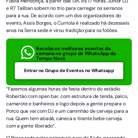
Flávia Mendonça, a partir das 13h. Ás 17 horas, Junior DJ
e R7 Taliban sobem no trio para carregar os serranos
para a rua. De acordo com um dos organizadores do
evento, Assis Borges, o Curriola é realizado há dezesseis
anos na Serra sede e virou tradição para os foliões.
Receba os melhores eventos da
semana no grupo de WhatsApp do
Tempo Novo
Entrar no Grupo de Eventos no Whatsapp
“Fazemos algumas horas de festa dentro do estádio
Robertão com open bar, com estrutura de tenda, palco,
camarote e banheiros e logo depois a gente prepara o
Porco que vai com DJ e um caminhão de cerveja para a
rua. Quem tem abadá, caneca e tirante bebe cerveja
com a gente liberado”.
O Porco roda pelas principais ruas da Sede, passando