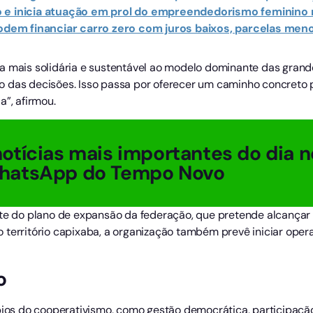
zado e inicia atuação em prol do empreendedorismo feminino 
 podem financiar carro zero com juros baixos, parcelas me
a mais solidária e sustentável ao modelo dominante das grand
 das decisões. Isso passa por oferecer um caminho concreto p
a”, afirmou.
otícias mais importantes do dia n
hatsApp do Tempo Novo
rte do plano de expansão da federação, que pretende alcançar 1
 território capixaba, a organização também prevê iniciar oper
o
cípios do cooperativismo, como gestão democrática, participa