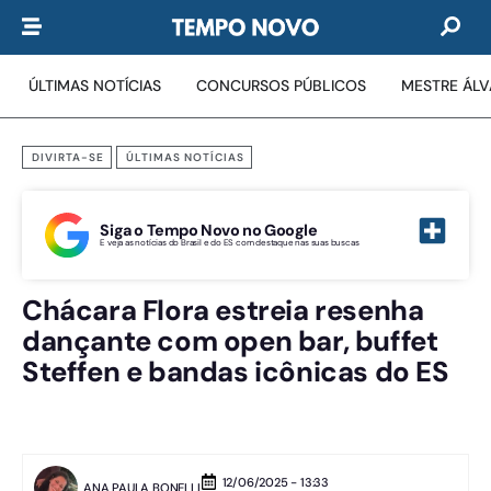
ÚLTIMAS NOTÍCIAS
CONCURSOS PÚBLICOS
MESTRE ÁL
DIVIRTA-SE
ÚLTIMAS NOTÍCIAS
Siga o Tempo Novo no Google
E veja as notícias do Brasil e do ES com destaque nas suas buscas
Chácara Flora estreia resenha
dançante com open bar, buffet
Steffen e bandas icônicas do ES
12/06/2025 - 13:33
ANA PAULA BONELLI