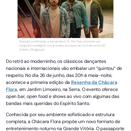
Atração confirmada, a banda Back To The Past, promete um
mergulho nostálgico nos grandes sucessos do rock dos anos 80.
Crédito: Divulgação
Do retrô ao moderninho, os clássicos dançantes
nacionais e internacionais vão embalar um “quintou” de
respeito. No dia 26 de junho, das 20h à meia-noite,
acontece a primeira edição da
Resenha da Chácara
Flora,
em Jardim Limoeiro, na Serra. O evento oferece
open bar, open food e shows ao vivo com algumas das
bandas mais queridas do Espírito Santo.
Conhecida por seu ambiente sofisticado e estrutura
completa, a Chácara Flora propõe um novo formato de
entretenimento noturno na Grande Vitória. O passaporte