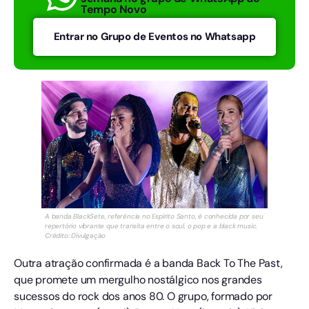
Tempo Novo
Entrar no Grupo de Eventos no Whatsapp
A banda BlackSete, referência no Espírito Santo, é conhecida por seu
repertório vibrante que transita entre o soul, o pop e a black music.
Crédito: Divulgação
Outra atração confirmada é a banda Back To The Past,
que promete um mergulho nostálgico nos grandes
sucessos do rock dos anos 80. O grupo, formado por