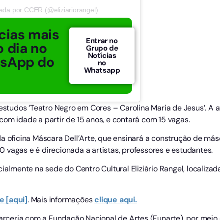
ada por CCER (@eliziariorangel)
cias mais
Entrar no
 dia no
Grupo de
Notícias
tsApp do
no
Whatsapp
 estudos ‘Teatro Negro em Cores – Carolina Maria de Jesus’. A 
om idade a partir de 15 anos, e contará com 15 vagas.
a oficina Máscara Dell’Arte, que ensinará a construção de másc
 20 vagas e é direcionada a artistas, professores e estudantes.
cialmente na sede do Centro Cultural Eliziário Rangel, locali
e [aqui]
. Mais informações
clique aqui.
 parceria com a Fundação Nacional de Artes (Funarte), por mei