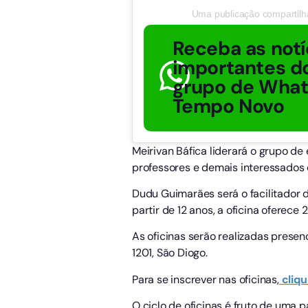
Uma publicação compartilh
Receba as notí
importantes do
grupo de Wha
Tempo Novo
Meirivan Báfica liderará o grupo de
professores e demais interessados c
Dudu Guimarães será o facilitador d
partir de 12 anos, a oficina oferece
As oficinas serão realizadas presen
1201, São Diogo.
Para se inscrever nas oficinas,
cliqu
O ciclo de oficinas é fruto de uma