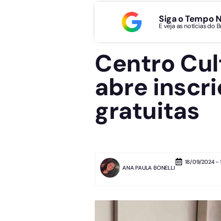
Siga o Tempo 
E veja as notícias do 
Centro Cult
abre inscri
gratuitas
18/09/2024 - 
ANA PAULA BONELLI