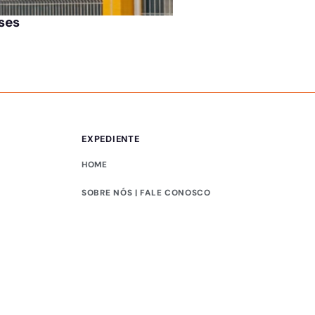
ÚLTIMAS NOTÍCIAS
ases
Jovem bate carro em
EXPEDIENTE
HOME
SOBRE NÓS | FALE CONOSCO