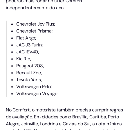
poderão mais rodar no Uber Comfort,
independentemente do ano:
Chevrolet Joy Plus;
Chevrolet Prisma;
Fiat Argo;
JAC J3 Turin;
JAC iEV40;
Kia Rio;
Peugeot 208;
Renault Zoe;
Toyota Yaris;
Volkswagen Polo;
Volkswagen Voyage.
No Comfort, o motorista também precisa cumprir regras
de avaliação. Em cidades como Brasília, Curitiba, Porto
Alegre, Joinville, Londrina e Caxias do Sul, a nota mínima