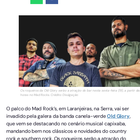
Os roqueiros da Old Glory serão a atração do bar nesta sexta-feira (19), a partir da
horas no Mad Rocks. Crédito: Divulgação
O palco do Mad Rock’s, em Laranjeiras, na Serra, vai ser
invadido pela galera da banda canela-verde
Old Glory
,
que vem se destacando no cenário musical capixaba,
mandando bem nos clássicos e novidades do country
rock e southern rock. Os roqueiros serão a atração do