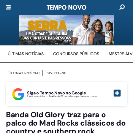
ÚLTIMAS NOTÍCIAS
CONCURSOS PÚBLICOS
MESTRE ÁL
ÚLTIMAS NOTÍCIAS
DIVIRTA-SE
Siga o Tempo Novo no Google
E veja as notícias do Brasil e do ES com destaque nas suas buscas
Banda Old Glory traz para o
palco do Mad Rocks clássicos do
country e southern rock