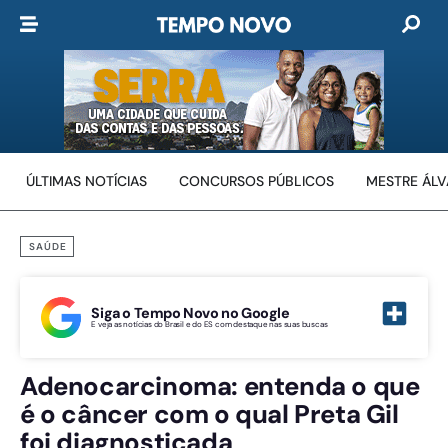
ÚLTIMAS NOTÍCIAS
CONCURSOS PÚBLICOS
MESTRE ÁL
SAÚDE
Siga o Tempo Novo no Google
E veja as notícias do Brasil e do ES com destaque nas suas buscas
Adenocarcinoma: entenda o que
é o câncer com o qual Preta Gil
foi diagnosticada