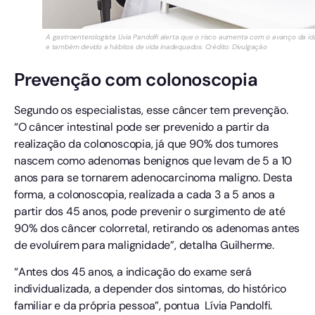
A gastroenterologista Lívia Pandolfi alerta que o risco aumenta com o avanço da i
e também devido a hábitos de vida inadequados. Crédito: Divulgação
Prevenção com colonoscopia
Segundo os especialistas, esse câncer tem prevenção.
“O câncer intestinal pode ser prevenido a partir da
realização da colonoscopia, já que 90% dos tumores
nascem como adenomas benignos que levam de 5 a 10
anos para se tornarem adenocarcinoma maligno. Desta
forma, a colonoscopia, realizada a cada 3 a 5 anos a
partir dos 45 anos, pode prevenir o surgimento de até
90% dos câncer colorretal, retirando os adenomas antes
de evoluírem para malignidade”, detalha Guilherme.
“Antes dos 45 anos, a indicação do exame será
individualizada, a depender dos sintomas, do histórico
familiar e da própria pessoa”, pontua Lívia Pandolfi.