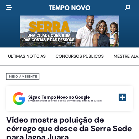
ÚLTIMAS NOTÍCIAS
CONCURSOS PÚBLICOS
MESTRE ÁL
MEIO AMBIENTE
Siga o Tempo Novo no Google
E veja as notícias do Brasil e do ES com destaque nas suas buscas
Vídeo mostra poluição de
córrego que desce da Serra Sede
para lagoa Juara