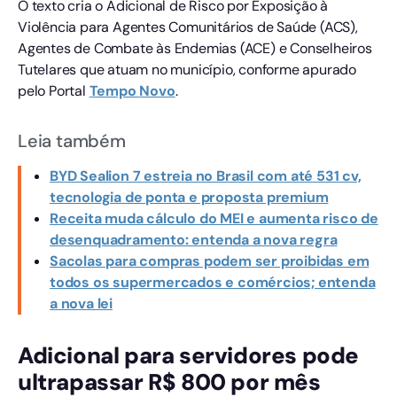
O texto cria o Adicional de Risco por Exposição à
Violência para Agentes Comunitários de Saúde (ACS),
Agentes de Combate às Endemias (ACE) e Conselheiros
Tutelares que atuam no município, conforme apurado
pelo Portal
Tempo
Novo
.
Leia também
BYD Sealion 7 estreia no Brasil com até 531 cv,
tecnologia de ponta e proposta premium
Receita muda cálculo do MEI e aumenta risco de
desenquadramento: entenda a nova regra
Sacolas para compras podem ser proibidas em
todos os supermercados e comércios; entenda
a nova lei
Adicional para servidores pode
ultrapassar R$ 800 por mês