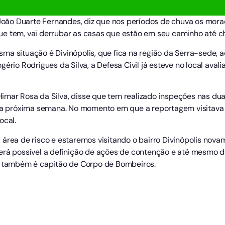
. João Duarte Fernandes, diz que nos períodos de chuva os mor
e tem, vai derrubar as casas que estão em seu caminho até che
a situação é Divinópolis, que fica na região da Serra-sede, a
ério Rodrigues da Silva, a Defesa Civil já esteve no local aval
 Olimar Rosa da Silva, disse que tem realizado inspeções nas d
é a próxima semana. No momento em que a reportagem visitava o
local.
área de risco e estaremos visitando o bairro Divinópolis novame
erá possível a definição de ações de contenção e até mesmo d
ue também é capitão de Corpo de Bombeiros.