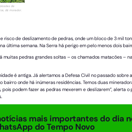
plosões de
s, diz morador.
de risco de deslizamento de pedras, onde um bloco de 3 mil to
a última semana. Na Serra há perigo em pelo menos dois bairro
há muitas pedras grandes soltas – os chamados matacões – na 
ade é antiga. Já alertamos a Defesa Civil no passado sobre a
o bairro onde há inúmeras residências. Temos duas mineradora
 pois podem fazer as pedras mexerem e deslizarem”, alerta o
.
otícias mais importantes do dia n
hatsApp do Tempo Novo