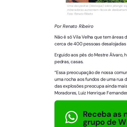
Uma das pedras (destaque) sobre pitanga: ex
mineradoras aumentam riscos de deslizamento
Foto: Renato Ribeiro
Por Renato Ribeiro
Não é só Vila Velha que tem áreas 
cerca de 400 pessoas desalojadas n
Erguido aos pés do Mestre Álvaro, 
pedras, casas.
“Essa preocupação de nossa comunid
uma rocha aos fundos de uma rua d
das explosões preocupa ainda mais,
Moradores, Luiz Henrique Fernandes
Receba as n
grupo de W