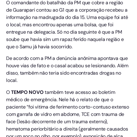
O comandante do batalhão da PM que cobre a região
de Guarapari contou ao G1 que a corporação recebeu a
informação na madrugada do dia 15. Uma equipe foi até
o local, mas encontrou apenas uma bolsa, que foi
entregue na delegacia. Só no dia seguinte é que a PM
soube que havia sim um rapaz ferido naquela região e
que o Samu já havia socorrido.
De acordo com a PM a denúncia anônima apontava que
houve vias de fato e o casal acabou se lesionando. Além
disso, também não teria sido encontradas drogas no
local.
O
TEMPO NOVO
também teve acesso ao boletim
médico de emergência. Nele há o relato de que o
paciente “foi vitima de ferimento corto-contuso extenso
com garrafa de vidro em abdome, TCE com trauma de
face (lesão decorrente de um trauma externo),
hematoma periorbitário a direita (geralmente causados
por um soco no olho, por exemplo), exposição de alça