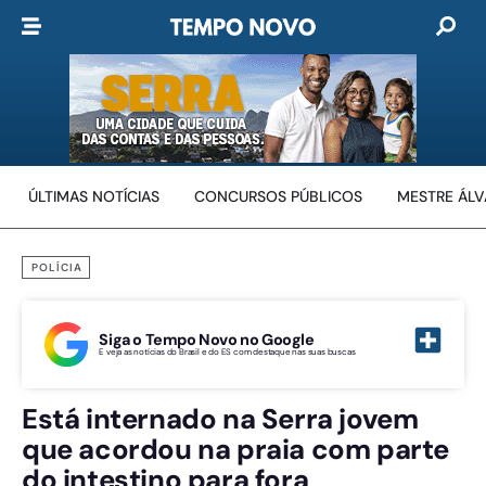
ÚLTIMAS NOTÍCIAS
CONCURSOS PÚBLICOS
MESTRE ÁL
POLÍCIA
Siga o Tempo Novo no Google
E veja as notícias do Brasil e do ES com destaque nas suas buscas
Está internado na Serra jovem
que acordou na praia com parte
do intestino para fora