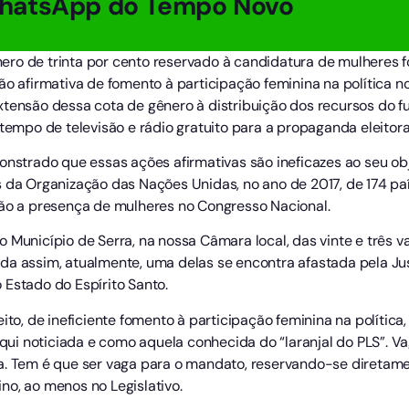
hatsApp do Tempo Novo
ro de trinta por cento reservado à candidatura de mulheres f
ão afirmativa de fomento à participação feminina na política no
xtensão dessa cota de gênero à distribuição dos recursos do 
 tempo de televisão e rádio gratuito para a propaganda eleitora
onstrado que essas ações afirmativas são ineficazes ao seu obj
 da Organização das Nações Unidas, no ano de 2017, de 174 paíse
ção a presença de mulheres no Congresso Nacional.
 Município de Serra, na nossa Câmara local, das vinte e três 
da assim, atualmente, uma delas se encontra afastada pela J
 Estado do Espírito Santo.
eito, de ineficiente fomento à participação feminina na políti
 noticiada e como aquela conhecida do “laranjal do PLS”. Vaga
a. Tem é que ser vaga para o mandato, reservando-se diretam
no, ao menos no Legislativo.