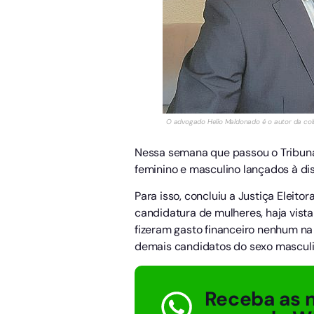
O advogado Helio Maldonado é o autor da colun
Nessa semana que passou o Tribunal
feminino e masculino lançados à dis
Para isso, concluiu a Justiça Eleito
candidatura de mulheres, haja vist
fizeram gasto financeiro nenhum n
demais candidatos do sexo masculi
Receba as n